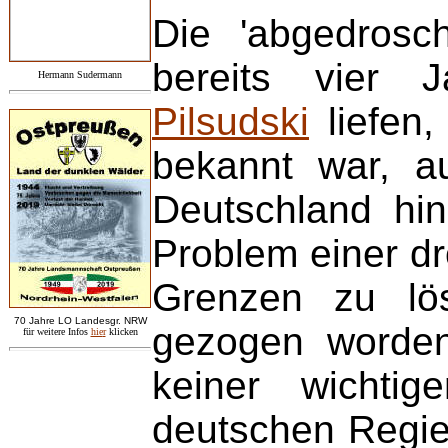
Die 'abgedrosc
bereits vier J
Hermann Sudermann
Pilsudski
liefen,
bekannt war, au
Deutschland hin
Problem einer d
Grenzen zu lö
7
0 Jahre LO
Landesgr
.
NRW
gezogen worden
für weitere Infos
hie
r
klicken
keiner wichtig
deutschen Regie