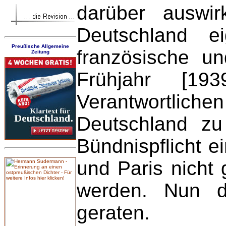
darüber auswi
Deutschland e
Preußische Allgemeine
französische u
Zeitung
Frühjahr [19
Verantwortliche
Deutschland zu
Bündnispflicht e
und Paris nicht
werden. Nun d
geraten.