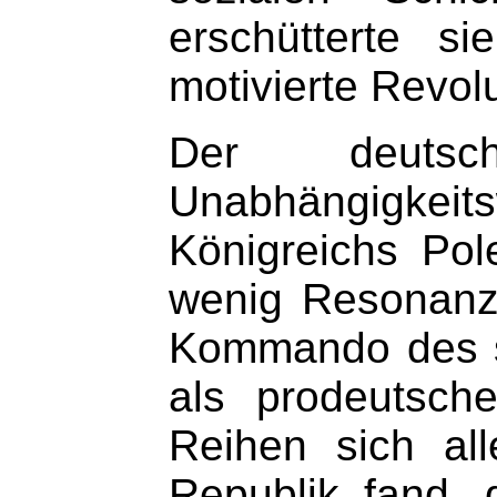
erschütterte si
motivierte Revol
Der deutsc
Unabhängigkei
Königreichs Po
wenig Resonanz.
Kommando des sp
als prodeutsch
Reihen sich all
Republik fand, 