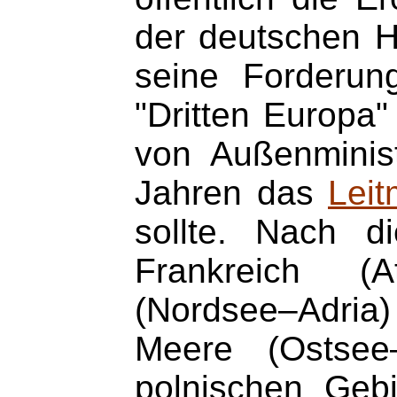
der deutschen Ha
seine Forderun
"Dritten Europa"
von Außenminist
Jahren das
Leit
sollte. Nach d
Frankreich (A
(Nordsee–Adria) 
Meere (Ostsee
polnischen Gebi