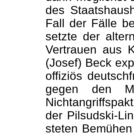
des Staatshaush
Fall der Fälle b
setzte der alte
Vertrauen aus K
(Josef) Beck exp
offiziös deutsch
gegen den Meh
Nichtangriffspak
der Pilsudski-Li
steten Bemühen 