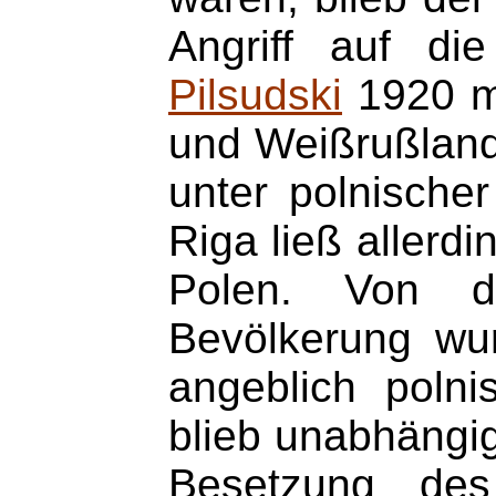
Angriff auf di
Pilsudski
1920 mi
und Weißrußland 
unter polnische
Riga ließ allerd
Polen. Von de
Bevölkerung wurd
angeblich polni
blieb unabhängig
Besetzung des