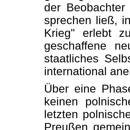
der Beobachter
sprechen ließ, i
Krieg" erlebt z
geschaffene ne
staatliches Selb
international an
Über eine Phas
keinen polnisc
letzten polnisch
Preußen gemeins