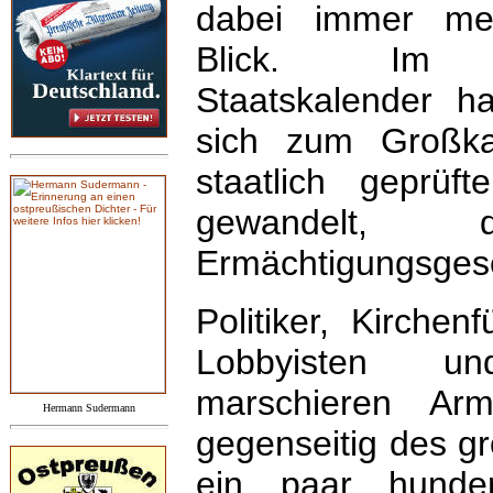
dabei immer m
Blick. Im ino
Staatskalender h
sich zum Großka
staatlich geprüft
gewandelt, 
Ermächtigungsgese
Politiker, Kirchen
Lobbyisten un
marschieren Ar
Hermann Sudermann
gegenseitig des g
ein paar hunder