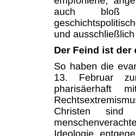
empfohlene, angeb
auch bloß e
geschichtspolitisc
und ausschließlich
Der Feind ist der 
So haben die evan
13. Februar z
pharisäerhaft 
Rechtsextremis
Christen sind 
menschenverach
Ideologie entgege