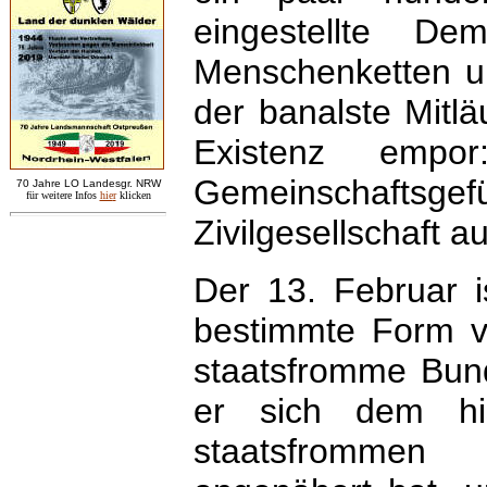
eingestellte De
Menschenketten un
der banalste Mitlä
Existenz emp
Gemeinschaftsg
7
0 Jahre LO
Landesgr
.
NRW
für weitere Infos
hie
r
klicken
Zivilgesellschaft 
Der 13. Februar i
bestimmte Form vo
staatsfromme Bund
er sich dem his
staatsfrommen