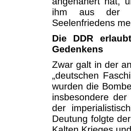
angenähert hat, u
ihm aus der E
Seelenfriedens mehr
Die DDR erlaub
Gedenkens
Zwar galt in der a
„deutschen Faschi
wurden die Bomben
insbesondere der
der imperialistis
Deutung folgte de
Kalten Krieges und