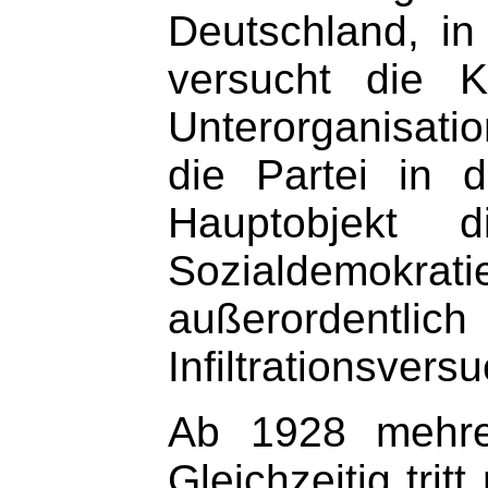
Deutschland, i
versucht die 
Unterorganisati
die Partei in 
Hauptobjekt d
Sozialdemokr
außerordentl
Infiltrationsvers
Ab 1928 mehren
Gleichzeitig trit