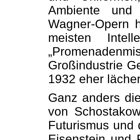
Ambiente und 
Wagner-Opern ha
meisten Intel
„Promenadenmisc
Großindustrie G
1932 eher lächerl
Ganz anders die
von Schostakow
Futurismus und 
Eisenstein und 