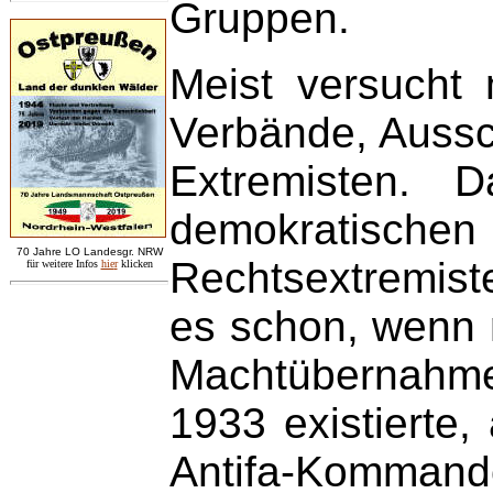
Gruppen.
Meist versucht 
Verbände, Aussc
Extremisten. 
demokratischen P
7
0 Jahre LO
Landesgr
.
NRW
Rechtsextremist
für weitere Infos
hie
r
klicken
es schon, wenn 
Machtübernahme 
1933 existierte,
Antifa-Kommando