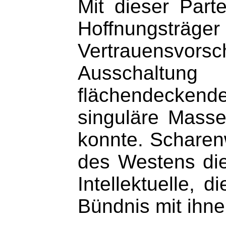
Mit dieser Part
Hoffnungsträger
Vertrauensvorsc
Ausschaltung
flächendeckend
singuläre Mass
konnte. Scharenw
des Westens diej
Intellektuelle,
Bündnis mit ihn