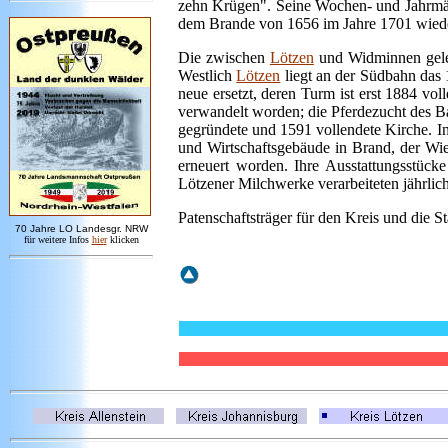
zehn Krügen". Seine Wochen- und Jahrmärkt
dem Brande von 1656 im Jahre 1701 wieder
Die zwischen
Lötzen
und Widminnen geleg
Westlich
Lötzen
liegt an der Südbahn das 
neue ersetzt, deren Turm ist erst 1884 v
verwandelt worden; die Pferdezucht des B
gegründete und 1591 vollendete Kirche. I
und Wirtschaftsgebäude in Brand, der Wie
erneuert worden. Ihre Ausstattungsstück
Lötzener Milchwerke verarbeiteten jährlic
Patenschaftsträger für den Kreis und die S
7
0 Jahre LO
Landesgr
.
NRW
für weitere Infos
hie
r
klicken