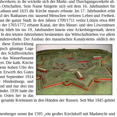
werkern; in ihr wickelte sich der Markt- und Durchgangsverkehr ab.
 Ortschaften. Sein Name bürgerte sich seit dem 16. Jahrhundert für
haus und 1633 die Kirche massiv erbaute. Im 17. Jahrhundert erlitt
nd des Rathauses ein; tausend Menschen verloren Leben und Freiheit.
fast die ganze Stadt. In den Jahren 1709/1711 verlor Lötzen etwa 800
h der 1765/1772 erbaute Kanal, der den Mauer- und den Löwentinsee
ie blieb bis ins 19. Jahrhundert hinein eine Ackerbürgerstadt, deren
In den letzten Jahrzehnten bestimmten das Wirtschaftsleben vor allem
emdenverkehr. Der Ausbau des masurischen Kanalystems südlich des
n diese Entwicklung
gisch günstige Lage
 des Schiffsverkehrs
ch das Wasserbauamt
rt. Die kath. Kirche
denn hohen Ufer des
en Erwerb des Gutes
und September 1914
r Hindenburgs und
nd und nur drei (im
ndet. 1939 hatte die
n Osten her in das
der gesamte Kreisraum in den Händen der Russen. Seit Mai 1945 gehört
enberger nennt ihn 1595 „ein großes Kirchdorff mit Marktrecht und