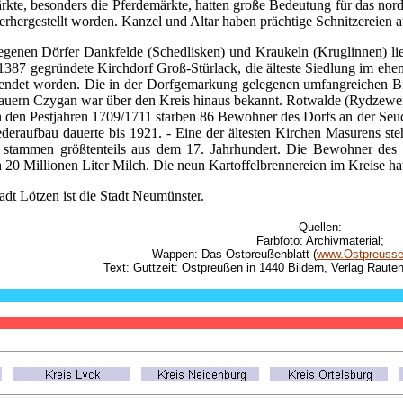
e, besonders die Pferdemärkte, hatten große Bedeutung für das nordöst
hergestellt worden. Kanzel und Altar haben prächtige Schnitzereien 
enen Dörfer Dankfelde (Schedlisken) und Kraukeln (Kruglinnen) lie
1387 gegründete Kirchdorf Groß-Stürlack, die älteste Siedlung im eh
ollendet worden. Die in der Dorfgemarkung gelegenen umfangreichen Br
auern Czygan war über den Kreis hinaus bekannt. Rotwalde (Rydzewen)
n den Pestjahren 1709/1711 starben 86 Bewohner des Dorfs an der Seuc
deraufbau dauerte bis 1921. - Eine der ältesten Kirchen Masurens st
e stammen größtenteils aus dem 17. Jahrhundert. Die Bewohner des K
h 20 Millionen Liter Milch. Die neun Kartoffelbrennereien im Kreise ha
tadt Lötzen ist die Stadt Neumünster.
Quellen:
Farbfoto: Archivmaterial;
Wappen: Das Ostpreußenblatt (
www.Ostpreussen
Text: Guttzeit: Ostpreußen in 1440 Bildern, Verlag Raute