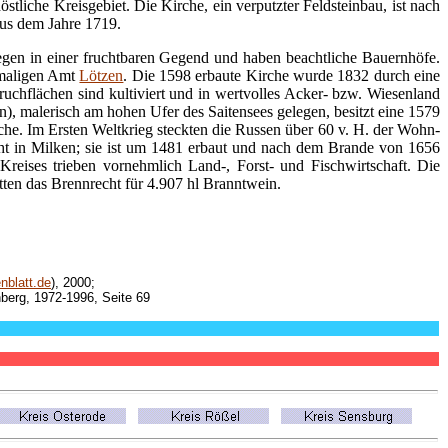
liche Kreisgebiet. Die Kirche, ein verputzter Feldsteinbau, ist nach
aus dem Jahre 1719.
gen in einer fruchtbaren Gegend und haben beachtliche Bauernhöfe.
emaligen Amt
Lötzen
. Die 1598 erbaute Kirche wurde 1832 durch eine
uchflächen sind kultiviert und in wertvolles Acker- bzw. Wiesenland
, malerisch am hohen Ufer des Saitensees gelegen, besitzt eine 1579
he. Im Ersten Weltkrieg steckten die Russen über 60 v. H. der Wohn-
eht in Milken; sie ist um 1481 erbaut und nach dem Brande von 1656
reises trieben vornehmlich Land-, Forst- und Fischwirtschaft. Die
tten das Brennrecht für 4.907 hl Branntwein.
blatt.de
), 2000;
nberg, 1972-1996, Seite 69