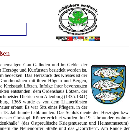
ßen
m ehemaligen Gau Galinden und im Gebiet der
n Herzöge und Kurfürsten besiedelt worden ist.
km bedecken. Das Herzstück des Kreises ist der
 Grundmoränen mit ihren Hügeln und Bergen,
Kreisstadt Lötzen. Infolge ihrer bevorzugten
nkten entstanden: dem Ordenshaus Lötzen, der
hmeister Dietrich von Altenburg (1335-1341)
nburg. 1365 wurde es von dem Litauerfürsten
auer erbaut. Es war Sitz eines Pflegers, in der
im 18. Jahrhundert abbrannten. Das Schloß diente den Herzögen bzw.
eister Christoph Römer errichtet worden. Im 19. Jahrhundert wohnte
 Gedenkhalle" (das Ostpreußische Kriegsmuseum und Heimatmuseum).
innern die Neuendorfer Straße und das „Dörfchen". Am Rande der