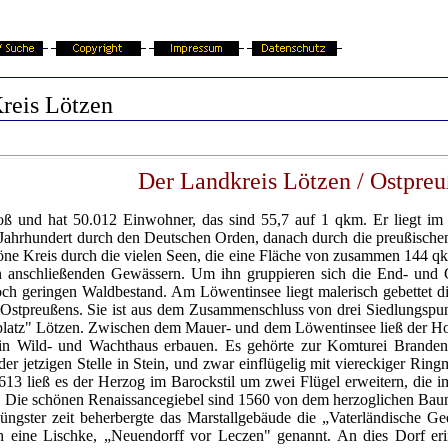
reis Lötzen
Der Landkreis
Lötzen
/ Ostpreu
oß und hat 50.012 Einwohner, das sind 55,7 auf 1 qkm. Er liegt i
. Jahrhundert durch den Deutschen Orden, danach durch die preußische
höne Kreis durch die vielen Seen, die eine Fläche von zusammen 144 q
n anschließenden Gewässern. Um ihn gruppieren sich die End- und
 geringen Waldbestand. Am Löwentinsee liegt malerisch gebettet die 
n Ostpreußens. Sie ist aus dem Zusammenschluss von drei Siedlungspu
atz" Lötzen. Zwischen dem Mauer- und dem Löwentinsee ließ der Hoc
ein Wild- und Wachthaus erbauen. Es gehörte zur Komturei Brande
er jetzigen Stelle in Stein, und zwar einflügelig mit viereckiger Ringm
13 ließ es der Herzog im Barockstil um zwei Flügel erweitern, die 
. Die schönen Renaissancegiebel sind 1560 von dem herzoglichen Baum
üngster zeit beherbergte das Marstallgebäude die „Vaterländische
 eine Lischke, „Neuendorff vor Leczen" genannt. An dies Dorf er