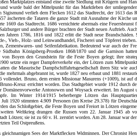
en Marktplatzes entstand eine zweite Siedlung mit Krügern und Hand
 und wurde bald der Mittelpunkt für das Marktleben der umliegenden
Sigismund verlieh dem Flecken 1612 das Stadtrecht, der 1613 das Rat
1657 äscherten die Tataren die ganze Stadt mit Ausnahme der Kirche u
te 1669 das Stadtrecht. 1686 vernichtete abermals eine Feuersbrunst 
Salzburger und andere Bürger brachten der Stadt neuen Auftrieb. Auc
den Jahren 1786, 1816 und 1822 erlitt die Stadt neue Brandschäden. S
-, Vieh-, Holz- und Leinwandhandel, Fischerei und Töpferei trieben. 
en, Zementwaren- und Seifenfabrikation. Bedeutend war auch der Fr
ie Südbahn Königsberg-Prostken
1868/1870 und die Garnison hatte
er von Boyen den Grundstein für die Feste Boyen gelegt; ihre strate
1900 setzte ein reger Dampferverkehr ein, der Lötzen zum Mittelpunkt
atten die Masurische Dampfschiffahrtsgesellschaft ihren Sitz wie au
 die mehrmals abgebrannt ist, wurde 1827 neu erbaut und 1881 restaurie
vollendet. Bruno, dem ersten Missionar Masurens (+1009), ist auf 
.-Bruno-Kreuz errichtet worden. Das Stadtgebiet wurde 1912 durch d
er Domänenvorwerke Antonowen und Woysack erweitert. Im August 
fe. Im Winter 1914/1915 beherbergte Lötzen das Hauptquartie
Juli 1920 stimmten 4.909 Personen (im Kreise 29.378) für Deutschla
den das Schloßgebiet, die Feste Boyen und Freiort in Lötzen eingemei
Zweiten Weltkrieg drangen die Russen vom 22. Januar 1945 ab vo
Stadt Lötzen; sie ist zu 60 v. H. zerstört worden. Am 28. Januar war 
tzten Teil Ostpreußens.
s gleichnamigen Sees der Marktflecken Widminnen. Der Chronist Henn