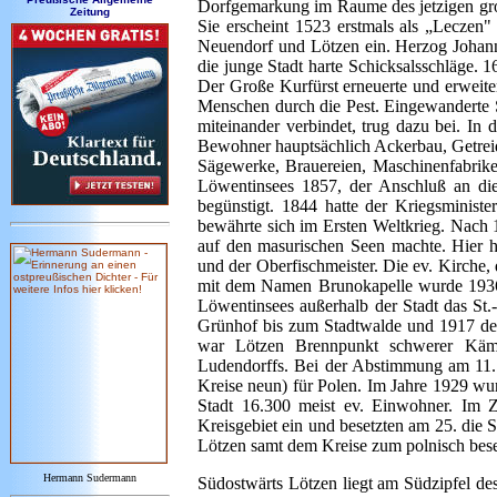
Dorfgemarkung im Raume des jetzigen groß
Zeitung
Sie erscheint 1523 erstmals als „Leczen"
Neuendorf und Lötzen ein. Herzog Johann 
die junge Stadt harte Schicksalsschläge. 
Der Große Kurfürst erneuerte und erweiter
Menschen durch die Pest. Eingewanderte 
miteinander verbindet, trug dazu bei. In 
Bewohner hauptsächlich Ackerbau, Getreide
Sägewerke, Brauereien, Maschinenfabrik
Löwentinsees 1857, der Anschluß an d
begünstigt. 1844 hatte der Kriegsminist
bewährte sich im Ersten Weltkrieg. Nach 
auf den masurischen Seen machte. Hier h
und der Oberfischmeister. Die ev. Kirche,
mit dem Namen Brunokapelle wurde 1936 
Löwentinsees außerhalb der Stadt das St
Grünhof bis zum Stadtwalde und 1917 d
war Lötzen Brennpunkt schwerer Kämp
Ludendorffs. Bei der Abstimmung am 11. 
Kreise neun) für Polen. Im Jahre 1929 wur
Stadt 16.300 meist ev. Einwohner. Im 
Kreisgebiet ein und besetzten am 25. die 
Lötzen samt dem Kreise zum polnisch bese
Hermann Sudermann
Südostwärts
Lötzen liegt am Südzipfel de