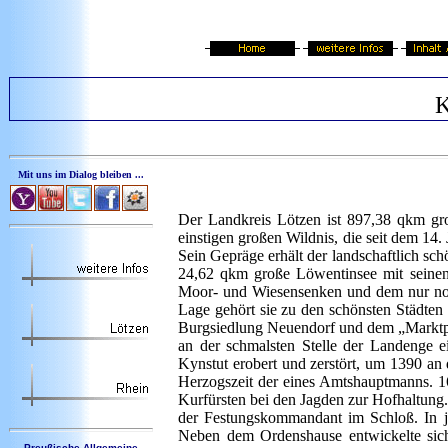
K
Mit uns im Dialog bleiben ...
Der Landkreis Lötzen ist 897,38 qkm gr
einstigen großen Wildnis, die seit dem 14
Sein Gepräge erhält der landschaftlich sc
24,62 qkm große Löwentinsee mit seine
Moor- und Wiesensenken und dem nur noch
Lage gehört sie zu den schönsten Städte
Burgsiedlung Neuendorf und dem „Marktpl
an der schmalsten Stelle der Landenge 
Kynstut erobert und zerstört, um 1390 an d
Herzogszeit der eines Amtshauptmanns. 16
Kurfürsten bei den Jagden zur Hofhaltung
der Festungskommandant im Schloß. In j
Neben dem Ordenshause entwickelte sich
Preußische Allgemeine