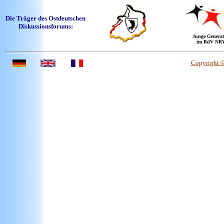
Die Träger des Ostdeutschen
Diskussionsforums:
Junge Generat
im BdV NR
Copyright 