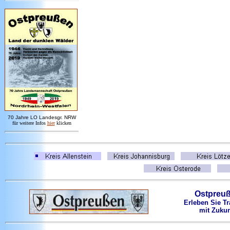
7
0 Jahre LO
Landesgr
.
NRW
für weitere Infos
hie
r
klicken
Ostpreu
Erleben Sie Tr
mit Zukun