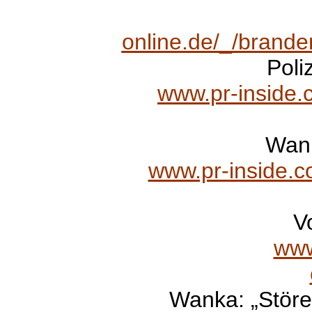
online.de/_/brande
Poli
www.pr-inside.c
Wank
www.pr-inside.c
V
www
Wanka: „Störe