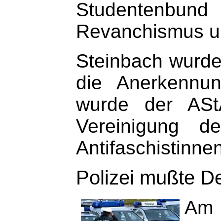
Studentenbun
Revanchismus un
Steinbach wurde 
die Anerkennun
wurde der ASt
Vereinigung d
Antifaschistinne
Polizei mußte D
Am