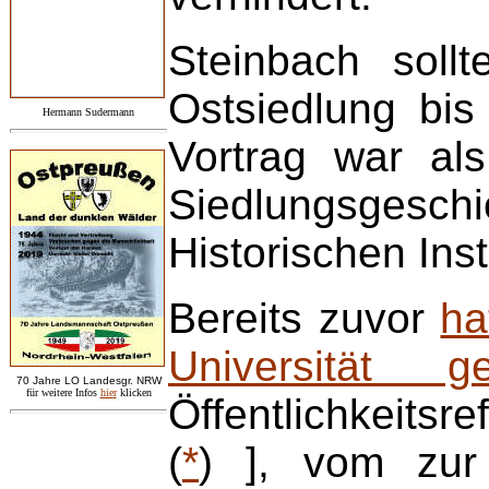
Steinbach sollt
Ostsiedlung bi
Hermann Sudermann
Vortrag war als
Siedlungsgesc
Historischen Inst
Bereits zuvor
ha
Universität g
7
0 Jahre LO
Landesgr
.
NRW
für weitere Infos
hie
r
klicken
Öffentlichkeits
(
*
) ], vom zur