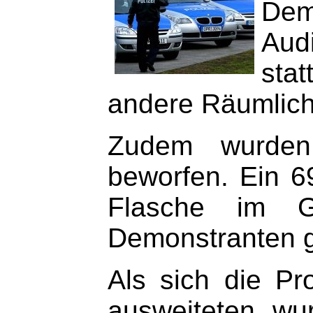
Dem
Aud
stat
andere Räumlich
Zudem wurden 
beworfen. Ein 6
Flasche im G
Demonstranten g
Als sich die Pr
ausweiteten, wur