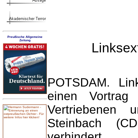
Preußische Allgemeine
Zeitung
Linksex
POTSDAM. Link
einen Vortrag
Vertriebenen 
Steinbach (C
verhindert.