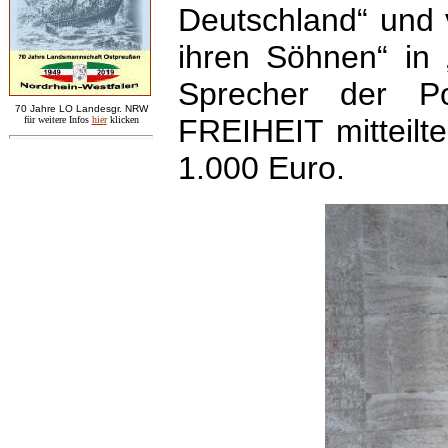
Deutschland“ und v
ihren Söhnen“ in 
Sprecher der P
7
0 Jahre LO
Landesgr
.
NRW
FREIHEIT mitteilte
für weitere Infos
hie
r
klicken
1.000 Euro.