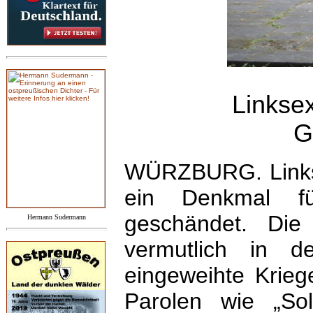
Linkse
G
WÜRZBURG. Links
ein Denkmal fü
geschändet. Die
Hermann Sudermann
vermutlich in 
eingeweihte Krie
Parolen wie „So