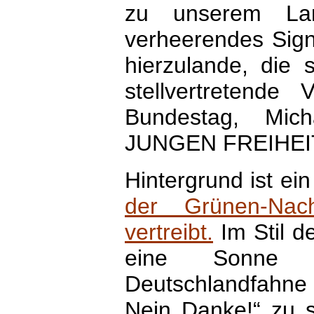
zu unserem La
verheerendes Sig
hierzulande, die s
stellvertretende 
Bundestag, Mic
JUNGEN FREIHEI
Hintergrund ist ei
der Grünen-Nach
vertreibt.
Im Stil d
eine Sonne m
Deutschlandfahne 
Nein Danke!“ zu s