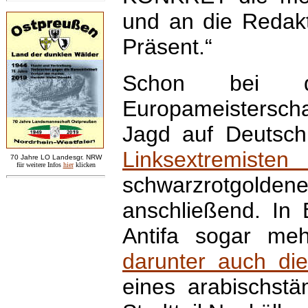
und an die Redakt
Präsent.“
Schon bei d
Europameistersch
Jagd auf Deutsch
Linksextremisten
7
0 Jahre LO
Landesgr
.
NRW
für weitere Infos
hie
r
klicken
schwarzrotgolde
anschließend. In
Antifa sogar meh
darunter auch di
eines arabischstä