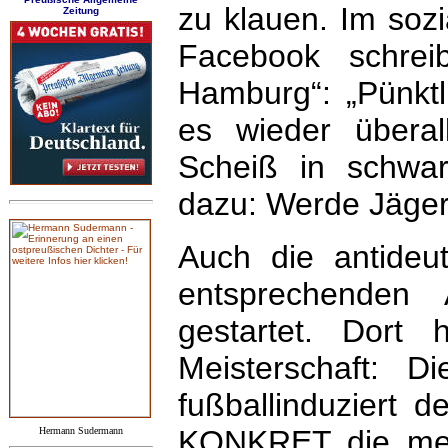
zu klauen. Im soz
Zeitung
Facebook schrei
Hamburg“: „Pünktl
es wieder übera
Scheiß in schwar
dazu: Werde Jäge
Auch die antideut
entsprechenden 
gestartet. Dort
Meisterschaft: D
fußballinduziert 
KONKRET die mei
Hermann Sudermann