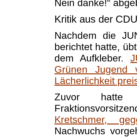
Nein danke!“ abgeb
Kritik aus der CD
Nachdem die JU
berichtet hatte, üb
dem Aufkleber.
J
Grünen Jugend v
Lächerlichkeit pre
Zuvor hatte b
Fraktionsvorsitze
Kretschmer, ge
Nachwuchs vorgeha