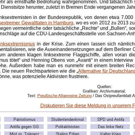
r als ernsthafte Bedrohung wahrgenommen. Und tatsächlich spi
 Dienstsitze herunter, zuletzt in Bremen Ende vergangenen Jah
inksextremisten in der Bundesrepublik, von denen etwa 7.000 
ksextremer Gewalttaten in Hamburg
, wo es von 2012 zu 2013 zu
 gegen vermeintliche oder tatsächliche „Rechte“ und „Bullen“,
 Anschläge auf die CDU-Landesgeschäftsstelle von Sachsen-An
inksextremismus
in der Krise. Zum einen lassen sich nämlich 
entalisieren, wie die Auseinandersetzungen auf dem Berliner
um anderen klagen linksextreme Flaggschiffe, allen voran di
mus tötet“ und Henning Obens von „Avanti“ in einem Interview m
bziehe. Außerdem habe man es nunmehr mit einem breiten Rec
 Die neuen Rechtsparteien wie die „
Alternative für Deutschlan
e, was potenzielle Aktivisten frustriere.
Quellen:
Grafiken: Archivmaterial;
Text:
Preußische Allgemeine Zeitung
/ Das Ostpreußenblatt A
Diskutieren Sie diese Meldung in unserem 