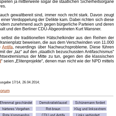
elen ja mittlerweile sogar die staatlichen Sicherheitsorgane
res.
auch gewaltbereit sind, immer noch recht stark. Davon zeugt
 einer Verdoppelung der Delikte kam. Dabei richten sich diese
 sondern zunehmend auch gegen bürgerliche Parteien und deren
halt und den Berliner CDU-Abgeordneten Kurt Wansner.
selbst die traditionellen Hätschelkinder aus den Reihen der
 Oranienplatz beweisen, die aus dem Verschwinden von 11.000
e
Antifa
, neuerdings über Nachwuchsprobleme. Diese führen
it der „taz“ auf den „staatlich bezuschussten Antifaschismus“
htsextremismus der Mitte zu tun, gegen den die klassischen
d
“ seien „Elitenprojekte“, denen man nicht wie der NPD mittels
usgabe 17/14, 26.04.2014;
Forum