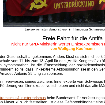
Linksextremisten demonstrieren im Hamburger Schanzenvie
Freie Fahrt für die Antifa
Nicht nur SPD-Ministerin wertet Linksextremisten 
von Wolfgang Kaufmann
e der Gesellschaft angekommen. Anders lässt es sich nicht erkl
hule vom 11. bis zum 13. April für den „Antifa-Kongress“ zu ö
o symptomatisch ist die Entscheidung der sozialdemokratis
rhindern sollte, dass linksextreme Aktionsbündnisse in den Ge
Amadeu Antonio Stiftung zu sponsern.
nn verwiesen, seines Zeichens Innenexperte von Schwesigs Pa
örderung von Demokratie, verschreiben und nicht das alte Mär
tremismus/Linksterrorismus
beim Bundesamt für Verfassungssch
ayer kürzlich feststellten, ist diese Gefahrenblindheit eine