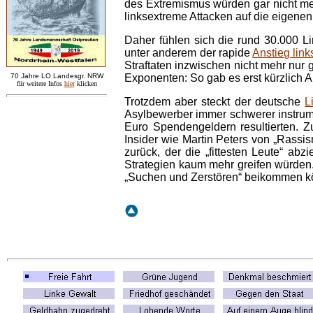
des Extremismus würden gar nicht meh
linksextreme Attacken auf die eigenen
Daher fühlen sich die rund 30.000 L
unter anderem der rapide
Anstieg lin
Straftaten inzwischen nicht mehr nur
7
0 Jahre LO
Landesgr
.
NRW
Exponenten: So gab es erst kürzlich
für weitere Infos
hie
r
klicken
Trotzdem aber steckt der deutsche
L
Asylbewerber immer schwerer instrum
Euro Spendengeldern resultierten. Z
Insider wie Martin Peters von „Rassis
zurück, der die „fittesten Leute“ a
Strategien kaum mehr greifen würden.
„Suchen und Zerstören“ beikommen könn